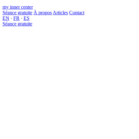
my inner center
Séance gratuite
À propos
Articles
Contact
EN
·
FR
·
ES
Séance gratuite