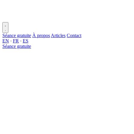
Séance gratuite
À propos
Articles
Contact
EN
·
FR
·
ES
Séance gratuite