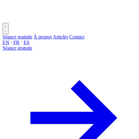
Séance gratuite
À propos
Articles
Contact
EN
·
FR
·
ES
Séance gratuite