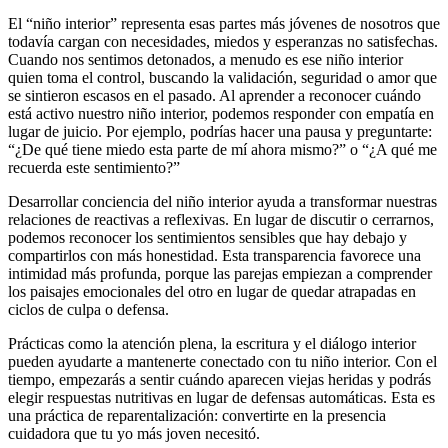
El “niño interior” representa esas partes más jóvenes de nosotros que
todavía cargan con necesidades, miedos y esperanzas no satisfechas.
Cuando nos sentimos detonados, a menudo es ese niño interior
quien toma el control, buscando la validación, seguridad o amor que
se sintieron escasos en el pasado. Al aprender a reconocer cuándo
está activo nuestro niño interior, podemos responder con empatía en
lugar de juicio. Por ejemplo, podrías hacer una pausa y preguntarte:
“¿De qué tiene miedo esta parte de mí ahora mismo?” o “¿A qué me
recuerda este sentimiento?”
Desarrollar conciencia del niño interior ayuda a transformar nuestras
relaciones de reactivas a reflexivas. En lugar de discutir o cerrarnos,
podemos reconocer los sentimientos sensibles que hay debajo y
compartirlos con más honestidad. Esta transparencia favorece una
intimidad más profunda, porque las parejas empiezan a comprender
los paisajes emocionales del otro en lugar de quedar atrapadas en
ciclos de culpa o defensa.
Prácticas como la atención plena, la escritura y el diálogo interior
pueden ayudarte a mantenerte conectado con tu niño interior. Con el
tiempo, empezarás a sentir cuándo aparecen viejas heridas y podrás
elegir respuestas nutritivas en lugar de defensas automáticas. Esta es
una práctica de reparentalización: convertirte en la presencia
cuidadora que tu yo más joven necesitó.