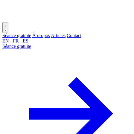
Séance gratuite
À propos
Articles
Contact
EN
·
FR
·
ES
Séance gratuite