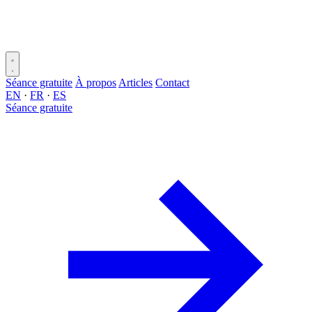
Séance gratuite
À propos
Articles
Contact
EN
·
FR
·
ES
Séance gratuite