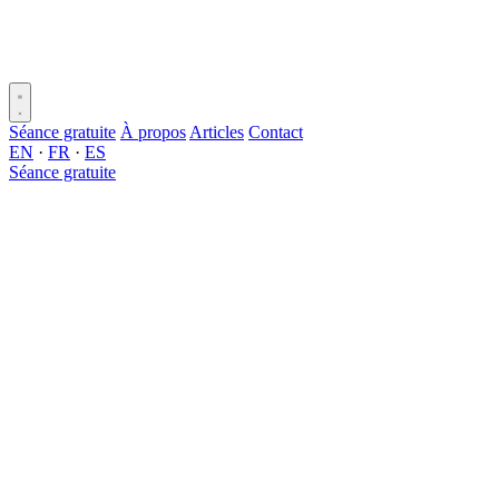
Séance gratuite
À propos
Articles
Contact
EN
·
FR
·
ES
Séance gratuite