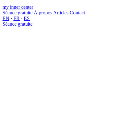
my inner center
Séance gratuite
À propos
Articles
Contact
EN
·
FR
·
ES
Séance gratuite